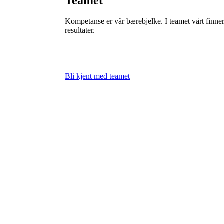
Teamet
Kompetanse er vår bærebjelke. I teamet vårt finner 
resultater.
Bli kjent med teamet