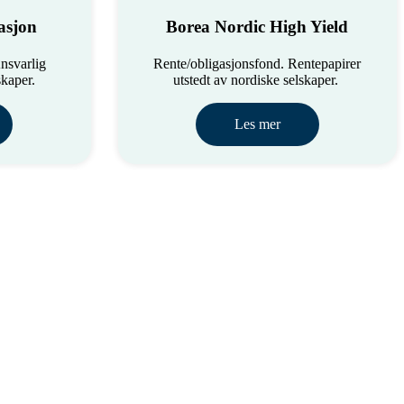
asjon
Borea Nordic High Yield
nsvarlig
Rente/obligasjonsfond. Rentepapirer
skaper.
utstedt av nordiske selskaper.
Les mer