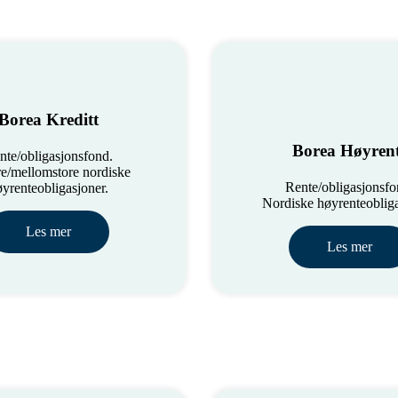
Borea Kreditt
Borea Høyren
nte/obligasjonsfond.
e/mellomstore nordiske
Rente/obligasjonsfo
yrenteobligasjoner.
Nordiske høyrenteobliga
Les mer
Les mer