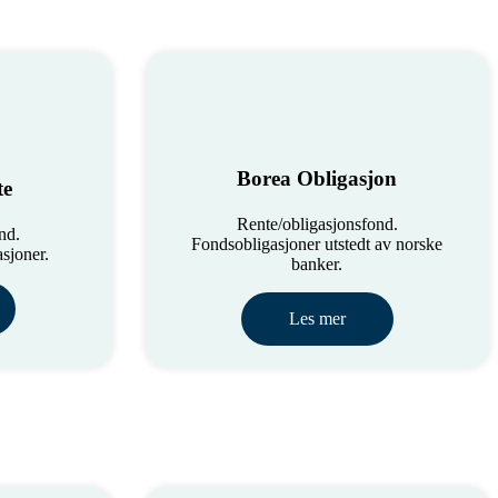
Borea Obligasjon
te
Rente/obligasjonsfond.
nd.
Fondsobligasjoner utstedt av norske
sjoner.
banker.
Les mer