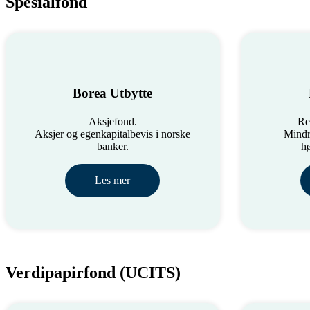
Spesialfond
Borea Utbytte
Aksjefond.
Re
Aksjer og egenkapitalbevis i norske
Mindr
banker.
hø
Les mer
Verdipapirfond (UCITS)