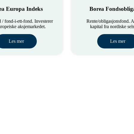
ea Europa Indeks
Borea Fondsoblig
/ fond-i-ett-fond. Investerer
Rente/obligasjonsfond. A
europeiske aksjemarkedet.
kapital fra nordiske sel
Les mer
Les mer