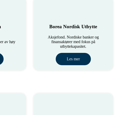
n
Borea Nordisk Utbytte
Aksjefond. Nordiske banker og
per av høy
finansaktører med fokus på
utbyttekapasitet.
Les mer