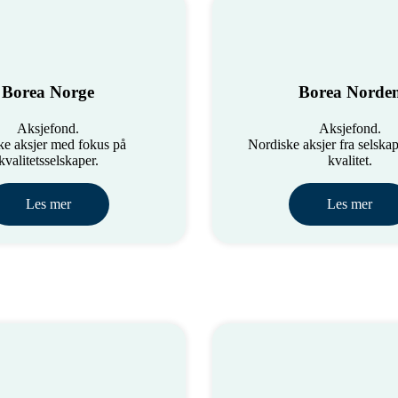
Borea Norge
Borea Norde
Aksjefond.
Aksjefond.
ke aksjer med fokus på
Nordiske aksjer fra selska
kvalitetsselskaper.
kvalitet.
Les mer
Les mer