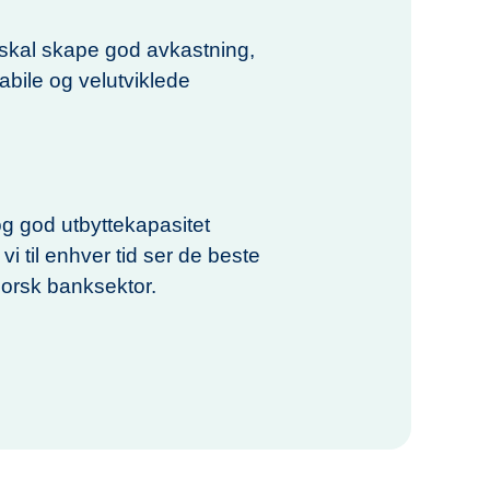
 skal skape god avkastning,
abile og velutviklede
g god utbyttekapasitet
i til enhver tid ser de beste
norsk banksektor.