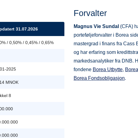
Forvalter
Magnus Vie Sundal
(CFA) ha
datert 31.07.2026
porteføljeforvalter i Borea si
0% / 0,50% / 0,45% / 0,65%
mastergrad i finans fra Cass
og har erfaring som kredittstr
markedsanalytiker fra DNB. H
01-2025
fondene
Borea Utbytte
,
Borea
Borea Fondsobligasjon
.
414 MNOK
ikkel 8
00.000
.000.000
.000.000