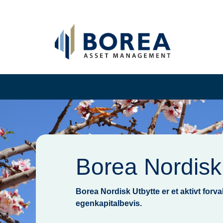
Borea Nordisk
Borea Nordisk Utbytte er et aktivt forv
egenkapitalbevis.