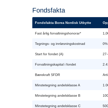
Fondsfakta
Fondsfakta Borea Nordisk Utbytte
Opp
Fast årlig forvaltningshonorar*
1,0
Tegnings- og innløsningskostnad
0%
Start for fondet (A)
27-
Forvaltningskapital i fondet
2.
Bærekraft SFDR
Art
Minstetegning andelsklasse A
1.0
Minstetegning andelsklasse B
100
Minstetegning andelsklasse C
500