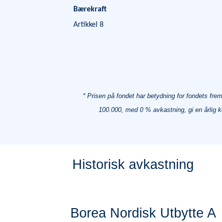
Bærekraft
Artikkel 8
* Prisen på fondet har betydning for fondets fre
100.000, med 0 % avkastning, gi en årlig k
Historisk avkastning
Borea Nordisk Utbytte B
Borea Nordisk Utbytte C
Borea Nordisk Utbytte D
Borea Nordisk Utbytte N
Borea Nordisk Utbytte N5
Borea Nordisk Utbytte A