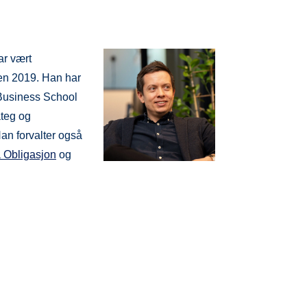
r vært
den 2019. Han har
 Business School
ateg og
an forvalter også
 Obligasjon
og