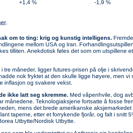
+1,4 %
-1,9 %
her
.
k om to ting: krig og kunstig intelligens.
Fremdel
andlingene mellom USA og Iran. Forhandlingsutspill
es tilliten. Anekdotisk føles det som om utspillene ett
tre måneder, ligger futures-prisen på olje i skrivende 
adde nok fryktet at den skulle ligge høyere, men vi
 inflasjon og svakere vekst.
de ikke latt seg skremme.
Med våpenhvile, dog avbr
 par månedene. Teknologiaksjene fortsatte å fosse f
neden, mens det brede amerikanske aksjemarkedet s
nt taperne, etter et forrykende fjorår, og falt i snitt
rea Utbytte/Nordisk Utbytte.