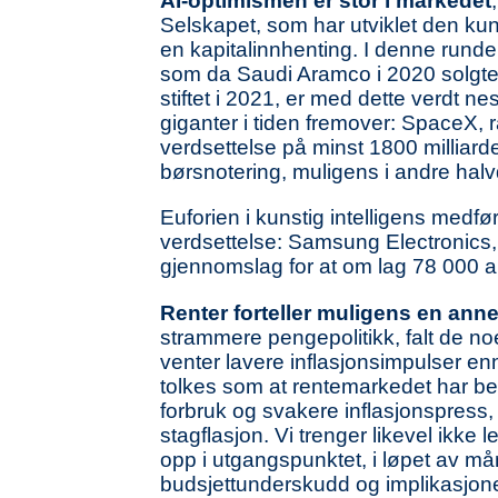
AI-optimismen er stor i markedet
Selskapet, som har utviklet den kuns
en kapitalinnhenting. I denne runde
som da Saudi Aramco i 2020 solgte aks
stiftet i 2021, er med dette verdt 
giganter i tiden fremover: SpaceX, 
verdsettelse på minst 1800 milliarde
børsnotering, muligens i andre halv
Euforien i kunstig intelligens medfø
verdsettelse: Samsung Electronics, 
gjennomslag for at om lag 78 000 ansa
Renter forteller muligens en anne
strammere pengepolitikk, falt de no
venter lavere inflasjonsimpulser e
tolkes som at rentemarkedet har beg
forbruk og svakere inflasjonspress,
stagflasjon. Vi trenger likevel ikke
opp i utgangspunktet, i løpet av må
budsjettunderskudd og implikasjoner 