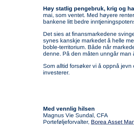
Høy statlig pengebruk, krig og han
mai, som ventet. Med høyere renter l
bankene litt bedre inntjeningspotensi
Det sies at finansmarkedene svinger
synes kanskje markedet å helle m
boble-territorium. Både når markedet 
denne. På den måten unngår man å h
Som alltid forsøker vi å oppnå jevn
investerer.
Med vennlig hilsen
Magnus Vie Sundal, CFA
Porteføljeforvalter,
Borea Asset Ma