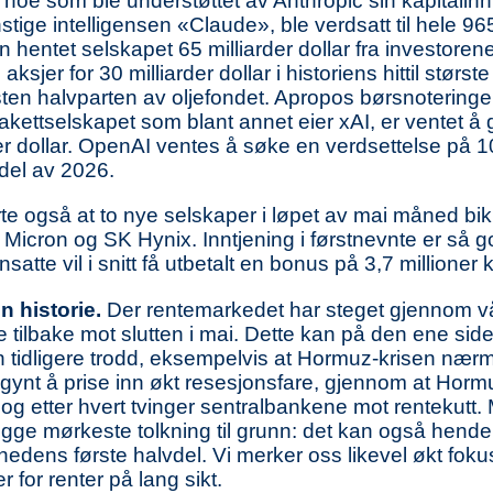
, noe som ble understøttet av Anthropic sin kapitali
tige intelligensen «Claude», ble verdsatt til hele 965
n hentet selskapet 65 milliarder dollar fra investore
jer for 30 milliarder dollar i historiens hittil størs
nesten halvparten av oljefondet. Apropos børsnoterin
rakettselskapet som blant annet eier xAI, er ventet å
r dollar. OpenAI ventes å søke en verdsettelse på 100
del av 2026.
rte også at to nye selskaper i løpet av mai måned bikk
Micron og SK Hynix. Inntjening i førstnevnte er så go
tte vil i snitt få utbetalt en bonus på 3,7 millioner k
n historie.
Der rentemarkedet har steget gjennom vår
e tilbake mot slutten i mai. Dette kan på den ene si
nn tidligere trodd, eksempelvis at Hormuz-krisen nær
ynt å prise inn økt resesjonsfare, gjennom at Hormuz
 og etter hvert tvinger sentralbankene mot rentekutt
 legge mørkeste tolkning til grunn: det kan også hend
nedens første halvdel. Vi merker oss likevel økt foku
for renter på lang sikt.