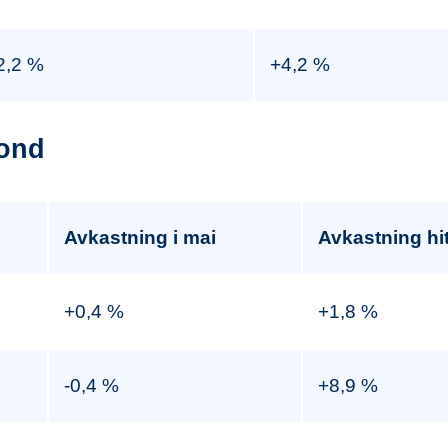
2,2 %
+4,2 %
fond
Avkastning i mai
Avkastning hitt
+0,4 %
+1,8 %
-0,4 %
+8,9 %