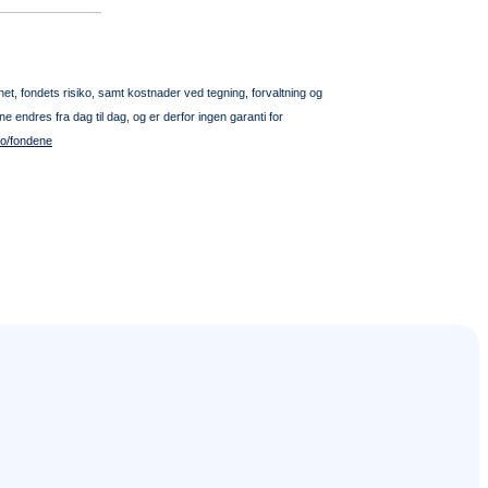
het, fondets risiko, samt kostnader ved tegning, forvaltning og
 endres fra dag til dag, og er derfor ingen garanti for
o/fondene