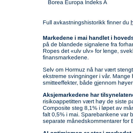
Borea Europa Indeks A
Full avkastningshistorikk finner du
Markedene i mai handlet i hovedsa
på de blandede signalene fra forh
Ropes det «ulv ulv» for lenge, svekk
finansmarkedene.
Selv om Hormuz nå har vært stengt i 
ekstreme svingninger i vår. Mange h
smitteeffekter, både gjennom høyere
Aksjemarkedene har tilsynelaten
risikoappetitten vært høy de siste
Composite steg 8,1% i løpet av må
falt 0,5% i mai. Sparebankene var bla
separate månedskommentarer for Bo