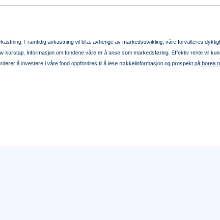
avkastning. Framtidig avkastning vil bl.a. avhenge av markedsutvikling, våre forvalteres dyktig
av kurstap. Informasjon om fondene våre er å anse som markedsføring. Effektiv rente vil kunne
rderer å investere i våre fond oppfordres til å lese nøkkelinformasjon og prospekt på
borea.n