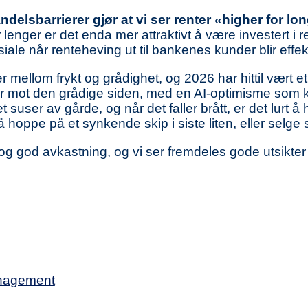
delsbarrierer gjør at vi ser renter «higher for lo
enger er det enda mer attraktivt å være investert i re
ale når renteheving ut til bankenes kunder blir effektue
 mellom frykt og grådighet, og 2026 har hittil vært 
er mot den grådige siden, med en AI-optimisme som
suser av gårde, og når det faller brått, er det lurt å 
oppe på et synkende skip i siste liten, eller selge 
 og god avkastning, og vi ser fremdeles gode utsikter
nagement