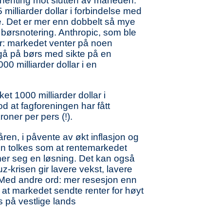
nnhenting mot slutten av måneden.
 milliarder dollar i forbindelse med
ne. Det er mer enn dobbelt så mye
te børsnotering. Anthropic, som ble
ger: markedet venter på noen
 gå på børs med sikte på en
0 milliarder dollar i en
et 1000 milliarder dollar i
d at fagforeningen har fått
roner per pers (!).
en, i påvente av økt inflasjon og
den tolkes som at rentemarkedet
mer seg en løsning. Det kan også
-krisen gir lavere vekst, lavere
. Med andre ord: mer resesjon enn
e at markedet sendte renter for høyt
s på vestlige lands