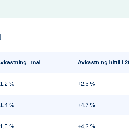
d
vkastning i mai
Avkastning hittil i 
1,2 %
+2,5 %
1,4 %
+4,7 %
1,5 %
+4,3 %