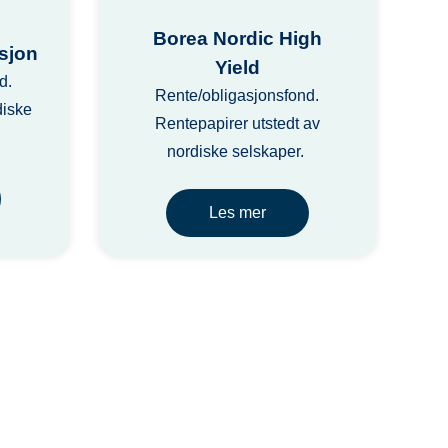
Borea Nordic High
sjon
Yield
d.
Rente/obligasjonsfond.
diske
Rentepapirer utstedt av
nordiske selskaper.
Les mer