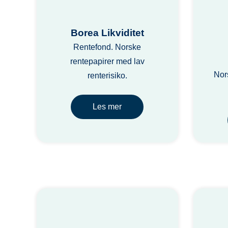
Borea Likviditet
Rentefond. Norske
rentepapirer med lav
Nor
renterisiko.
Les mer