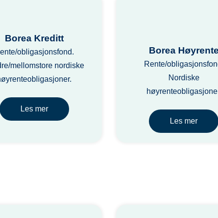
Borea Kreditt
Borea Høyrent
ente/obligasjonsfond.
Rente/obligasjonsfon
re/mellomstore nordiske
Nordiske
høyrenteobligasjoner.
høyrenteobligasjoner
Les mer
Les mer