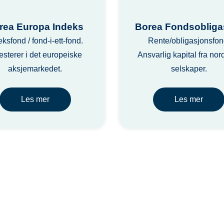
rea Europa Indeks
Borea Fondsobliga
eksfond / fond-i-ett-fond.
Rente/obligasjonsfon
esterer i det europeiske
Ansvarlig kapital fra nor
aksjemarkedet.
selskaper.
Les mer
Les mer