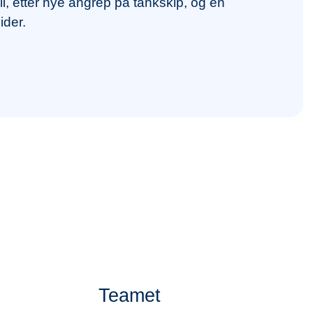
li, etter nye angrep på tankskip, og en
ider.
Teamet