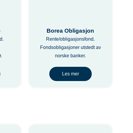
e
Borea Obligasjon
d.
Rente/obligasjonsfond.
Fondsobligasjoner utstedt av
.
norske banker.
Les mer