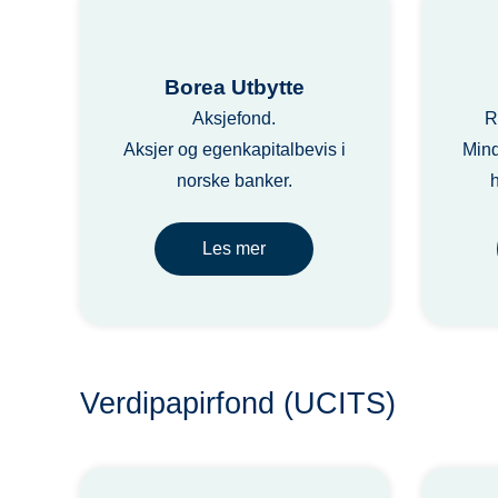
Borea Utbytte
Aksjefond.
R
Aksjer og egenkapitalbevis i
Mind
norske banker.
Les mer
Verdipapirfond (UCITS)