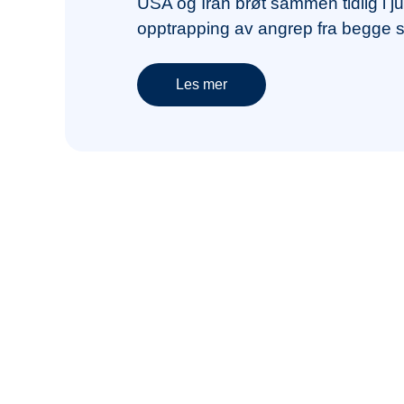
USA og Iran brøt sammen tidlig i ju
opptrapping av angrep fra begge s
Les mer