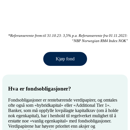
*Referanserente frem til 31.10.23: 3,5% p.a. Referanserente fra 01.11.2023:
“NBP Norwegian RM4 Index NOK"
Kjøp fond
Hva er fondsobligasjoner?
Fondsobligasjoner er rentebærende verdipapirer, og omtales
ofte også som «hybridkapital» eller «Additional Tier 1».
Banker, som må oppfylle lovpålagte kapitalkrav (om å holde
nok egenkapital), har i henhold til regelverket mulighet til å
erstatte noe «vanlig egenkapital» med fondsobligasjoner.
Verdipapirene har høyere prioritet enn aksjer og