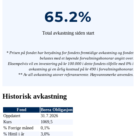
65.2
%
Total avkastning siden start
* Prisen på fondet har betydning for fondets fremtidige avkastning og fondet
belastes med et løpende forvaltningshonorar angitt over.
Eksempelvis vil en investering på kr 100.000 i dette fondets tilfelle med 0% i
avkastning gi en årlig kostnad på kr 490 i forvaltningshonorar.
** Av all avkastning utover referanserente. Høyvannsmerke anvendes.
Historisk avkastning
Fond
Borea Obligasjon
Oppdatert
31.7.2026
Kurs
1069,5
% Forrige måned
0,1%
% Hittil i år
3,0%