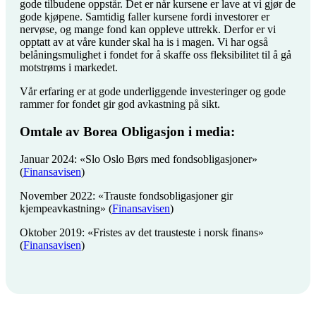
gode tilbudene oppstår. Det er når kursene er lave at vi gjør de
gode kjøpene. Samtidig faller kursene fordi investorer er
nervøse, og mange fond kan oppleve uttrekk. Derfor er vi
opptatt av at våre kunder skal ha is i magen. Vi har også
belåningsmulighet i fondet for å skaffe oss fleksibilitet til å gå
motstrøms i markedet.
Vår erfaring er at gode underliggende investeringer og gode
rammer for fondet gir god avkastning på sikt.
Omtale av Borea Obligasjon i media:
Januar 2024: «Slo Oslo Børs med fondsobligasjoner»
(
Finansavisen
)
November 2022: «Trauste fondsobligasjoner gir
kjempeavkastning» (
Finansavisen
)
Oktober 2019: «Fristes av det trausteste i norsk finans»
(
Finansavisen
)