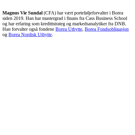
Magnus Vie Sundal
(CFA) har vært porteføljeforvalter i Borea
siden 2019. Han har mastergrad i finans fra Cass Business School
og har erfaring som kredittstrateg og markedsanalytiker fra DNB.
Han forvalter også fondene
Borea Utbytte
,
Borea Fondsobligasjon
og
Borea Nordisk Utbytte
.