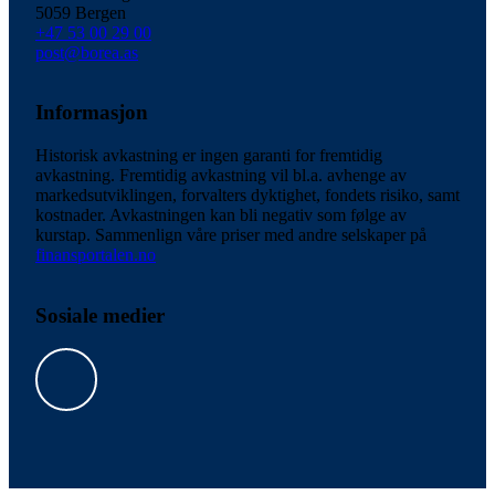
5059 Bergen
+47 53 00 29 00
post@borea.as
Informasjon
Historisk avkastning er ingen garanti for fremtidig
avkastning. Fremtidig avkastning vil bl.a. avhenge av
markedsutviklingen, forvalters dyktighet, fondets risiko, samt
kostnader. Avkastningen kan bli negativ som følge av
kurstap. Sammenlign våre priser med andre selskaper på
finansportalen.no
Sosiale medier