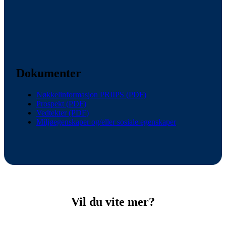
Dokumenter
Nøkkelinformasjon PRIIPS (PDF)
Prospekt (PDF)
Vedtekter (PDF)
Miljøegenskaper og/eller sosiale egenskaper
Vil du vite mer?