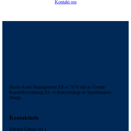
Kontakt oss
Borea Asset Management AS er 70 % eid av Frende
Kapitalforvaltning AS, et datterselskap av Sparebanken
Norge.
Kontaktinfo
Edvard Griegs vei 1