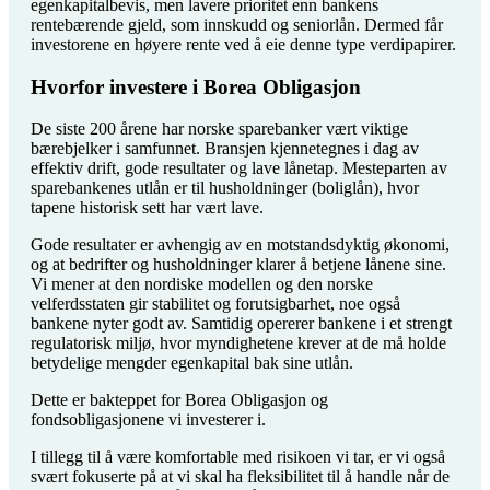
egenkapitalbevis, men lavere prioritet enn bankens
rentebærende gjeld, som innskudd og seniorlån. Dermed får
investorene en høyere rente ved å eie denne type verdipapirer.
Hvorfor investere i Borea Obligasjon
De siste 200 årene har norske sparebanker vært viktige
bærebjelker i samfunnet. Bransjen kjennetegnes i dag av
effektiv drift, gode resultater og lave lånetap. Mesteparten av
sparebankenes utlån er til husholdninger (boliglån), hvor
tapene historisk sett har vært lave.
Gode resultater er avhengig av en motstandsdyktig økonomi,
og at bedrifter og husholdninger klarer å betjene lånene sine.
Vi mener at den nordiske modellen og den norske
velferdsstaten gir stabilitet og forutsigbarhet, noe også
bankene nyter godt av. Samtidig opererer bankene i et strengt
regulatorisk miljø, hvor myndighetene krever at de må holde
betydelige mengder egenkapital bak sine utlån.
Dette er bakteppet for Borea Obligasjon og
fondsobligasjonene vi investerer i.
I tillegg til å være komfortable med risikoen vi tar, er vi også
svært fokuserte på at vi skal ha fleksibilitet til å handle når de