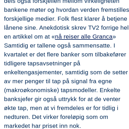
dels også forskjellen mellom virkeligheten
bankene møter og hvordan verden fremstilles
forskjellige medier. Folk flest klarer å betjene
lånene sine. Anekdotisk skrev TV2 forrige he
en artikkel om at «
nå reiser alle Granca
»
Samtidig er tallene også sammensatte. I
kvartalet er det flere banker som tilbakefører
tidligere tapsavsetninger på
enkeltengasjementer, samtidig som de setter
av mer penger til tap på signal fra egne
(makroøkonomiske) tapsmodeller. Enkelte
banksjefer gir også uttrykk for at de venter
økte tap, men at vi fremdeles er for tidlig i
nedturen. Det virker foreløpig som om
markedet har priset inn nok.