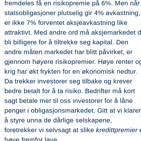
fremdeles få en risikopremie på 6%. Men når
statsobligasjoner plutselig gir 4% avkastning,
er ikke 7% forventet aksjeavkastning like
attraktivt. Med andre ord må aksjemarkedet 
bli billigere for å tiltrekke seg kapital. Den
andre måten markedet har blitt påvirket, er
gjennom høyere risikopremier. Høye renter o
krig har økt frykten for en økonomisk nedtur.
Da trekker investorer seg tilbake og krever
bedre betalt for å ta risiko. Bedrifter må kort
sagt betale mer til oss investorer for å låne
penger i obligasjonsmarkedet. Gitt at vi klarer
å styre unna de dårlige selskapene,
foretrekker vi selvsagt at slike
kredittpremier
høye fremfor lave.