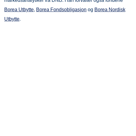
markedsanalytiker fra DNB. Han forvalter også fondene
Borea Utbytte
,
Borea Fondsobligasjon
og
Borea Nordisk
Utbytte
.