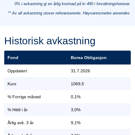
0% i avkastning gi en årlig kostnad på kr 490 i forvaltningshonorar.
** Av all avkastning utover referanserente. Høyvannsmerke anvendes.
Historisk avkastning
Fond
Borea Obligasjon
Oppdatert
31.7.2026
Kurs
1069,5
% Forrige måned
0,1%
% Hittil i år
3,0%
Årlig avk. 3 år
9,1%