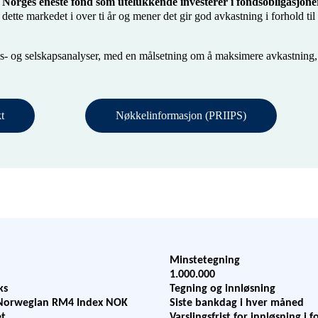
og Norges eneste fond som utelukkende investerer i fondsobligasjone
dette markedet i over ti år og mener det gir god avkastning i forhold til
ds- og selskapsanalyser, med en målsetning om å maksimere avkastning,
t
Nøkkelinformasjon (PRIIPS)
Minstetegning
1.000.000
ks
Tegning og innløsning
orwegian RM4 Index NOK
Siste bankdag i hver måned
et
Varslingsfrist for innløsning i 