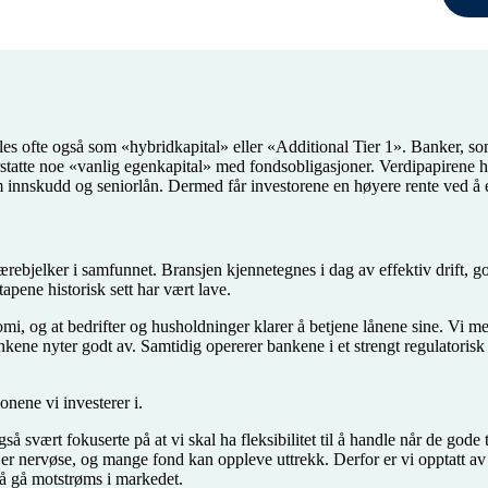
les ofte også som «hybridkapital» eller «Additional Tier 1». Banker, s
 erstatte noe «vanlig egenkapital» med fondsobligasjoner. Verdipapirene h
 innskudd og seniorlån. Dermed får investorene en høyere rente ved å e
rebjelker i samfunnet. Bransjen kjennetegnes i dag av effektiv drift, go
apene historisk sett har vært lave.
i, og at bedrifter og husholdninger klarer å betjene lånene sine. Vi 
bankene nyter godt av. Samtidig opererer bankene i et strengt regulatori
nene vi investerer i.
også svært fokuserte på at vi skal ha fleksibilitet til å handle når de gode
 er nervøse, og mange fond kan oppleve uttrekk. Derfor er vi opptatt av 
il å gå motstrøms i markedet.