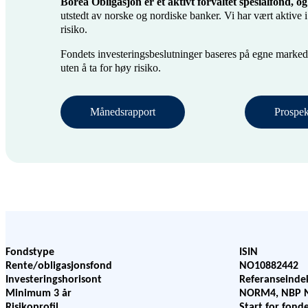
Borea Obligasjon er et aktivt forvaltet spesialfond, 
utstedt av norske og nordiske banker. Vi har vært aktive i 
risiko.
Fondets investeringsbeslutninger baseres på egne marke
uten å ta for høy risiko.
Månedsrapport
Prospek
Fondstype
ISIN
Rente/obligasjonsfond
NO10882442
Investeringshorisont
Referanseinde
Minimum 3 år
NORM4, NBP N
Risikoprofil
Start for fond