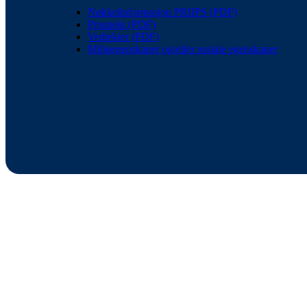
Nøkkelinformasjon PRIIPS (PDF)
Prospekt (PDF)
Vedtekter (PDF)
Miljøegenskaper og/eller sosiale egenskaper