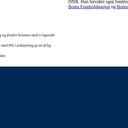
DNB. Han forvalter også fonde
Borea Fondsobligasjon
og
Borea
g og fondet belastes med et løpende
le med 0% i avkastning gi en årlig
des.