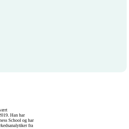
vært
 2019. Han har
iness School og har
rkedsanalytiker fra