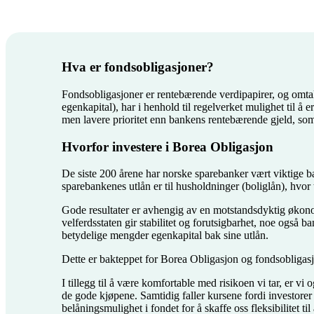
Hva er fondsobligasjoner?
Fondsobligasjoner er rentebærende verdipapirer, og omta
egenkapital), har i henhold til regelverket mulighet til å
men lavere prioritet enn bankens rentebærende gjeld, som
Hvorfor investere i Borea Obligasjon
De siste 200 årene har norske sparebanker vært viktige bæ
sparebankenes utlån er til husholdninger (boliglån), hvor t
Gode resultater er avhengig av en motstandsdyktig økonom
velferdsstaten gir stabilitet og forutsigbarhet, noe også 
betydelige mengder egenkapital bak sine utlån.
Dette er bakteppet for Borea Obligasjon og fondsobligasjo
I tillegg til å være komfortable med risikoen vi tar, er vi 
de gode kjøpene. Samtidig faller kursene fordi investorer
belåningsmulighet i fondet for å skaffe oss fleksibilitet t