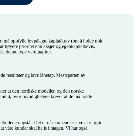
om må oppfylle lovpålagte kapitalkrav (om å holde nok
ar høyere prioritet enn aksjer og egenkapitalbevis,
ie denne type verdipapirer.
de resultater og lave lånetap. Mesteparten av
mener at den nordiske modellen og den norske
sk miljø, hvor myndighetene krever at de må holde
 tilbudene oppstår. Det er når kursene er lave at vi gjør
at våre kunder skal ha is i magen. Vi har også