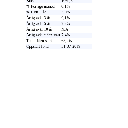
Kurs
1069,5
% Forrige måned
0,1%
% Hittil i år
3,0%
Årlig avk. 3 år
9,1%
Årlig avk. 5 år
7,2%
Årlig avk. 10 år
N/A
Årlig avk. siden start
7,4%
Total siden start
65,2%
Oppstart fond
31-07-2019