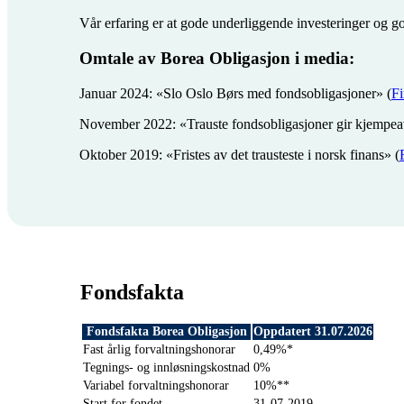
Vår erfaring er at gode underliggende investeringer og g
Omtale av Borea Obligasjon i media:
Januar 2024: «Slo Oslo Børs med fondsobligasjoner» (
Fi
November 2022: «Trauste fondsobligasjoner gir kjempea
Oktober 2019: «Fristes av det trausteste i norsk finans» (
Fondsfakta
Fondsfakta Borea Obligasjon
Oppdatert 31.07.2026
Fast årlig forvaltningshonorar
0,49%*
Tegnings- og innløsningskostnad
0%
Variabel forvaltningshonorar
10%**
Start for fondet
31-07-2019