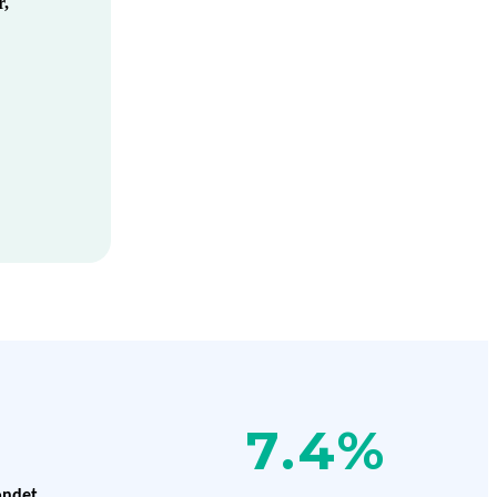
r,
7.4
%
fondet