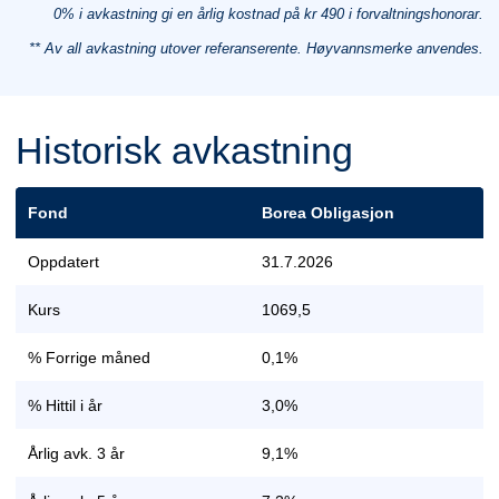
0% i avkastning gi en årlig kostnad på kr 490 i forvaltningshonorar.
** Av all avkastning utover referanserente. Høyvannsmerke anvendes.
Historisk avkastning
Fond
Borea Obligasjon
Oppdatert
31.7.2026
Kurs
1069,5
% Forrige måned
0,1%
% Hittil i år
3,0%
Årlig avk. 3 år
9,1%