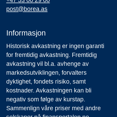
+47 53 00 29 00
post@borea.as
Informasjon
Historisk avkastning er ingen garanti
for fremtidig avkastning. Fremtidig
avkastning vil bl.a. avhenge av
markedsutviklingen, forvalters
dyktighet, fondets risiko, samt
kostnader. Avkastningen kan bli
negativ som følge av kurstap.
Sammenlign våre priser med andre
selskaper på
finansportalen.no