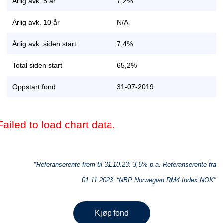
Årlig avk. 5 år
7,2%
Årlig avk. 10 år
N/A
Årlig avk. siden start
7,4%
Total siden start
65,2%
Oppstart fond
31-07-2019
Failed to load chart data.
*Referanserente frem til 31.10.23: 3,5% p.a. Referanserente fra
01.11.2023: “NBP Norwegian RM4 Index NOK"
Kjøp fond