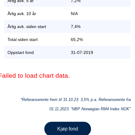
Årlig avk. 5 år
7,2%
Årlig avk. 10 år
N/A
Årlig avk. siden start
7,4%
Total siden start
65,2%
Oppstart fond
31-07-2019
Failed to load chart data.
*Referanserente frem til 31.10.23: 3,5% p.a. Referanserente fra
01.11.2023: “NBP Norwegian RM4 Index NOK"
Kjøp fond