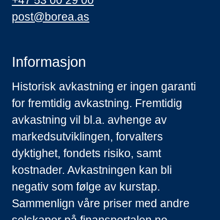
+47 53 00 29 00
post@borea.as
Informasjon
Historisk avkastning er ingen garanti
for fremtidig avkastning. Fremtidig
avkastning vil bl.a. avhenge av
markedsutviklingen, forvalters
dyktighet, fondets risiko, samt
kostnader. Avkastningen kan bli
negativ som følge av kurstap.
Sammenlign våre priser med andre
selskaper på
finansportalen.no