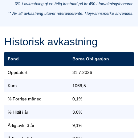
0% i avkastning gi en årlig kostnad på kr 490 i forvaltningshonorar.
** Av all avkastning utover referanserente. Høyvannsmerke anvendes.
Historisk avkastning
Fond
Borea Obligasjon
Oppdatert
31.7.2026
Kurs
1069,5
% Forrige måned
0,1%
% Hittil i år
3,0%
Årlig avk. 3 år
9,1%