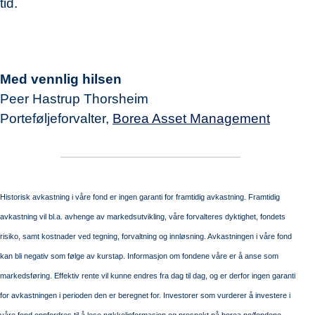
tid.
Med vennlig hilsen
Peer Hastrup Thorsheim
Porteføljeforvalter,
Borea Asset Management
Historisk avkastning i våre fond er ingen garanti for framtidig avkastning. Framtidig
avkastning vil bl.a. avhenge av markedsutvikling, våre forvalteres dyktighet, fondets
risiko, samt kostnader ved tegning, forvaltning og innløsning. Avkastningen i våre fond
kan bli negativ som følge av kurstap. Informasjon om fondene våre er å anse som
markedsføring. Effektiv rente vil kunne endres fra dag til dag, og er derfor ingen garanti
for avkastningen i perioden den er beregnet for. Investorer som vurderer å investere i